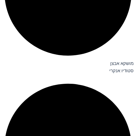
מושקא אבצן
סטודיו אנקרי