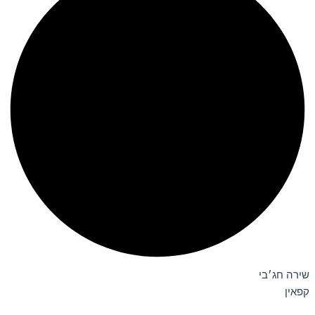
שירה חג׳בי
קפאין