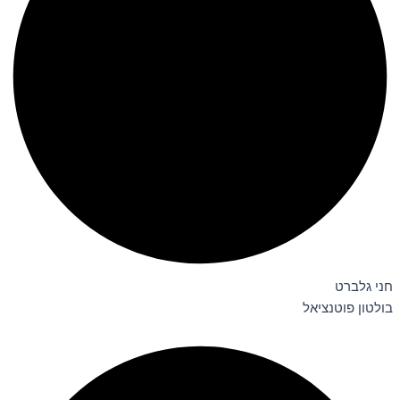
חני גלברט
בולטון פוטנציאל