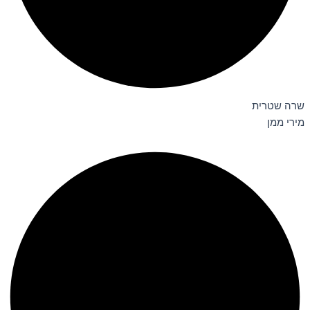
שרה שטרית
מירי ממן