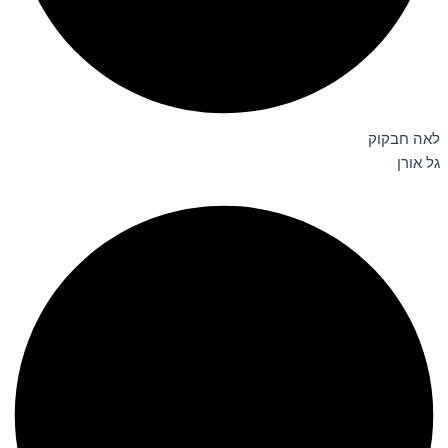
לאה חבקוק
גל אורן