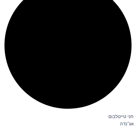
חני טייטלבום
אג׳נדה