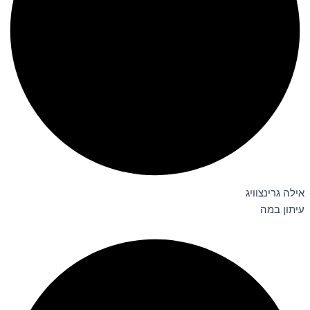
אילה גרינצוויג
עיתון במה