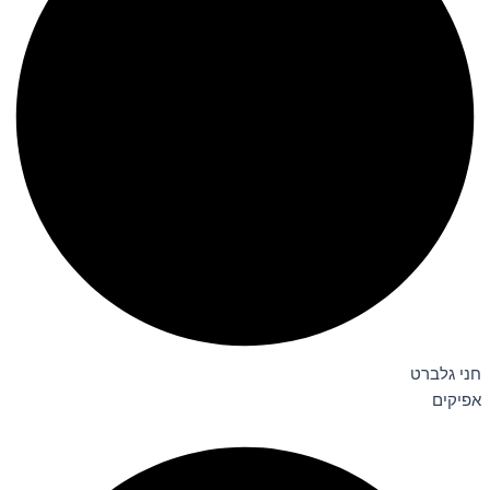
חני גלברט
אפיקים