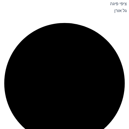
ציפי פיגה
גל אורן