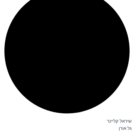
שיראל קליינר
גל אורן