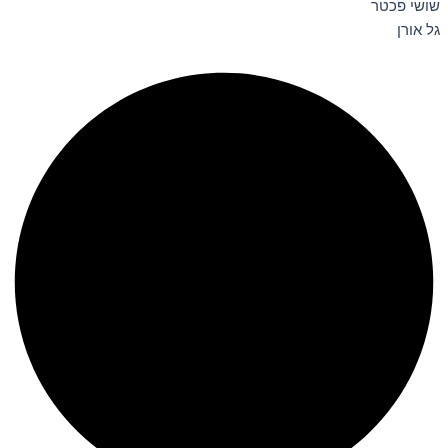
שושי פכטר
גל אורן