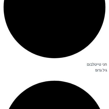
חני טייטלבום
גיל גרופ