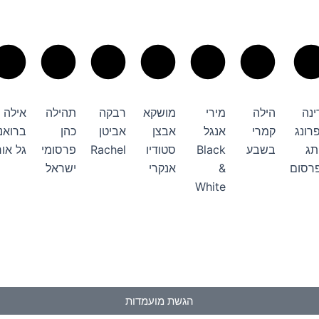
ינה
הילה
מירי
מושקא
רבקה
תהילה
אילה
רונג
קמרי
אנגל
אבצן
אביטן
כהן
ברואנש
תג
בשבע
Black
סטודיו
Rachel
פרסומי
גל אור
רסום
&
אנקרי
ישראל
White
הגשת מועמדות