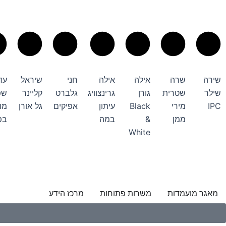
ילוג
לתוכן
תוכן
שירה
שרה
אילה
אילה
חני
שיראל
עד
שילר
שטרית
גורן
גרינצוויג
גלברט
קליינר
שפ
IPC
מירי
Black
עיתון
אפיקים
גל אורן
מו
ממן
&
במה
בפ
White
מאגר מועמדות
משרות פתוחות
מרכז הידע