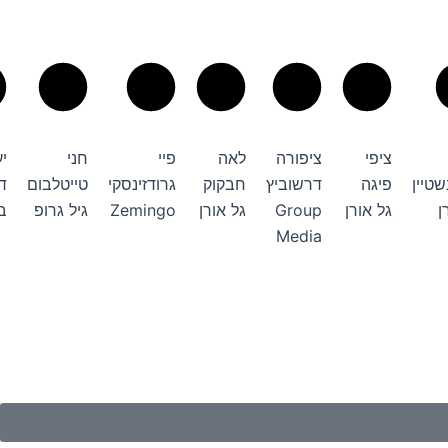
ציפי
ציפורה
לאה
פיי
חני
י
טיין
פיגה
דרשוביץ
חבקוק
גרודזינסקי
טייטלבום
ד
ן
גל אורן
Group
גל אורן
Zemingo
גיל גרופ
ב
Media