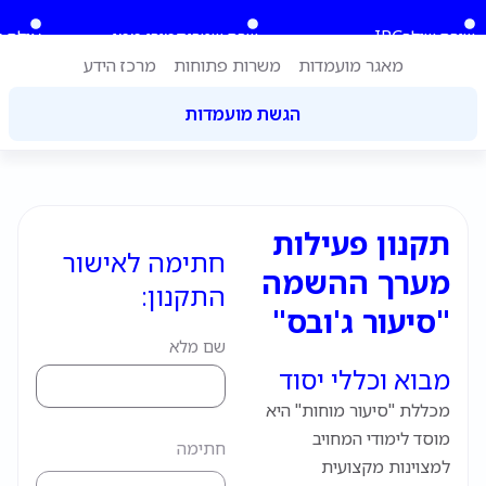
ילוג
לתוכן
שירה שילר
IPC
שרה שטרית
מירי ממן
אילה ג
תוכן
מאגר מועמדות
משרות פתוחות
מרכז הידע
הגשת מועמדות
תקנון פעילות
חתימה לאישור
מערך ההשמה
התקנון:
"סיעור ג'ובס"
שם מלא
מבוא וכללי יסוד
מכללת "סיעור מוחות" היא
מוסד לימודי המחויב
חתימה
למצוינות מקצועית