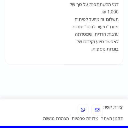
דמי ההשתתפות על סך של
1,000 ₪.
תשלום זה מיועד לפיתוח
מיזם "סיעור ג'ובס" ומהווה
ערבות הדדית, שמטרתה
לאפשר סיוע וקידום של
בוגרות נוספות.
W
E
יצירת קשר:
h
n
a
v
תקנון האתר
מדניות פרטיות
הצהרת נגישות
t
e
s
l