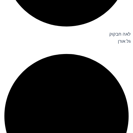
לאה חבקוק
גל אורן