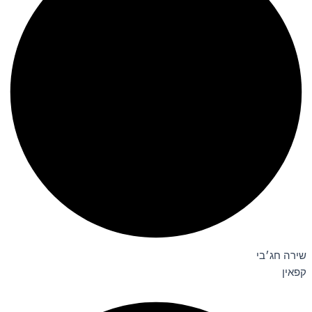
שירה חג׳בי
קפאין