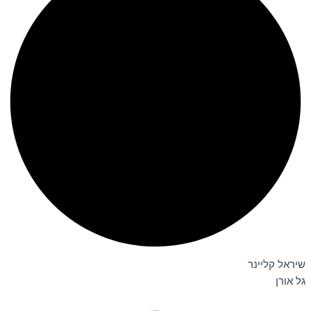
שיראל קליינר
גל אורן