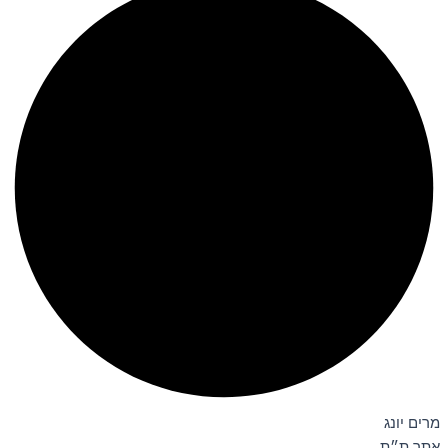
מרים יונג
אתר ת״ת