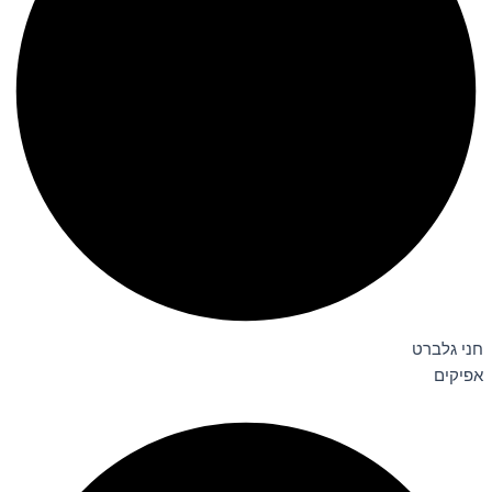
חני גלברט
אפיקים