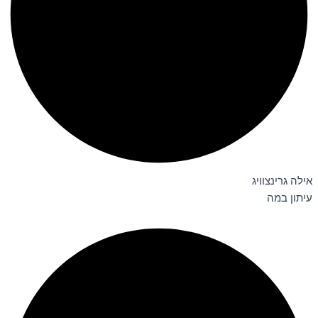
אילה גרינצוויג
עיתון במה