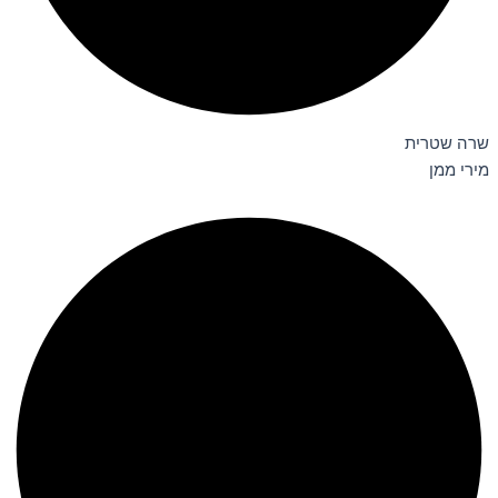
שרה שטרית
מירי ממן