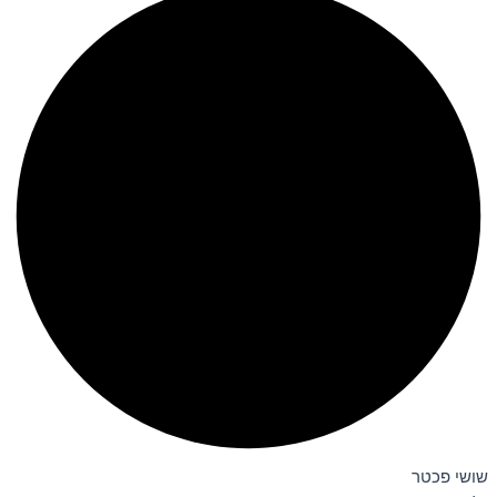
שושי פכטר