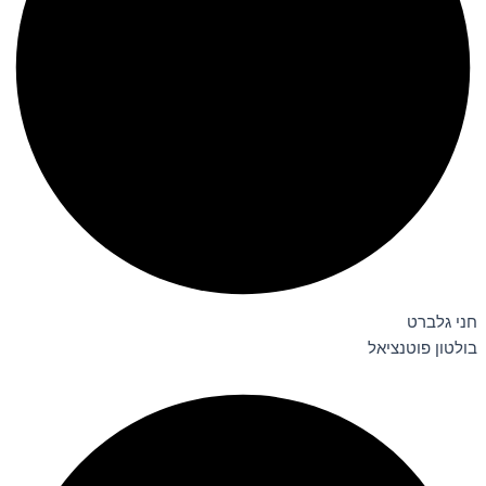
חני גלברט
בולטון פוטנציאל