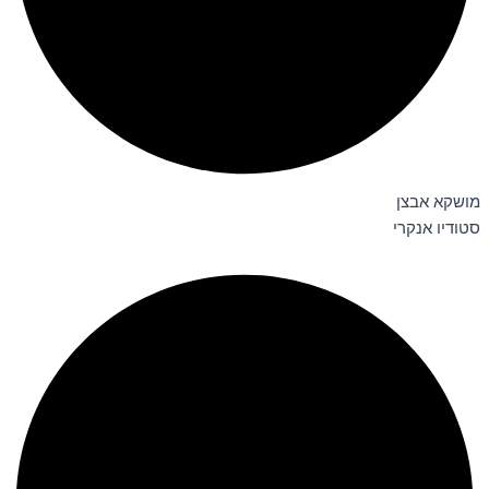
מושקא אבצן
סטודיו אנקרי