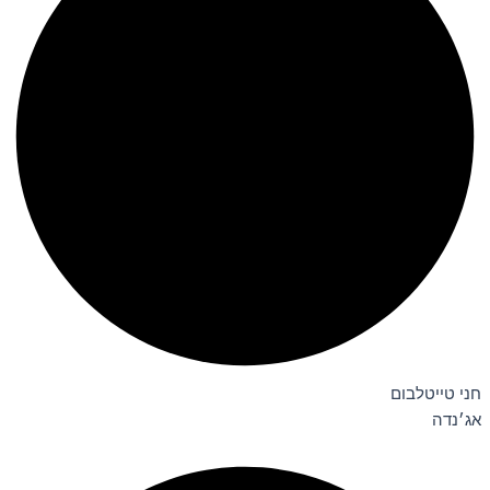
חני טייטלבום
אג׳נדה