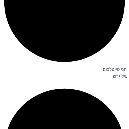
חני טייטלבום
גיל גרופ