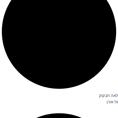
לאה חבקוק
גל אורן