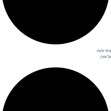
ציפי פיגה
גל אורן