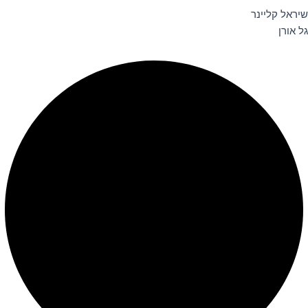
שיראל קליינר
גל אורן