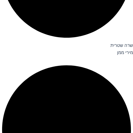
שרה שטרית
מירי ממן