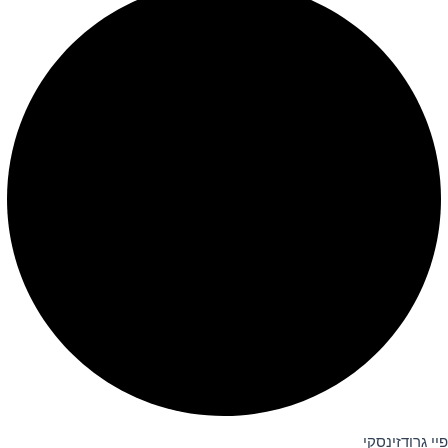
פיי גרודזינסקי