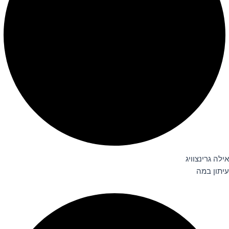
אילה גרינצוויג
עיתון במה