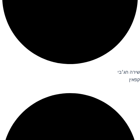
שירה חג׳בי
קפאין