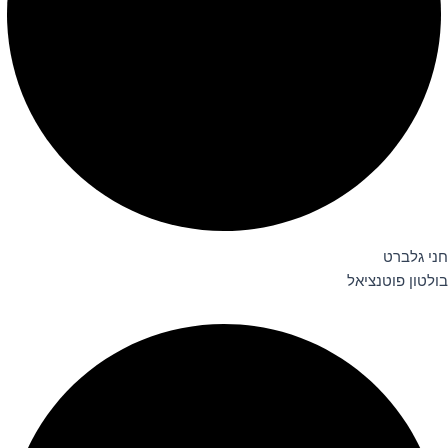
חני גלברט
בולטון פוטנציאל