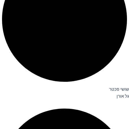
שושי פכטר
גל אורן