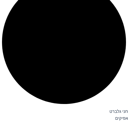
חני גלברט
אפיקים