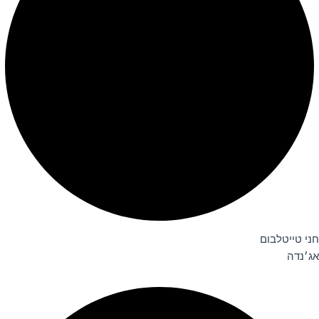
חני טייטלבום
אג׳נדה