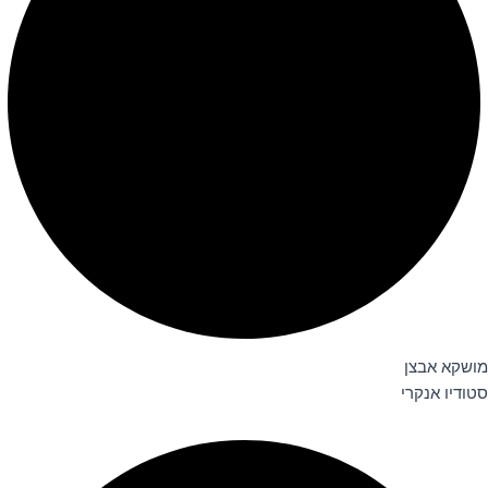
מושקא אבצן
סטודיו אנקרי