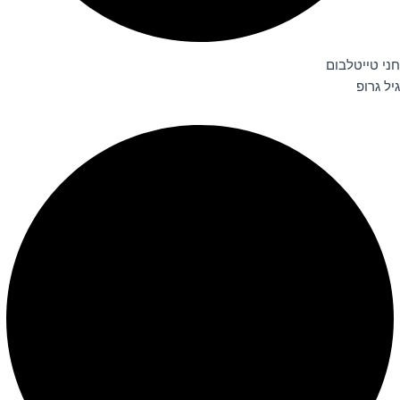
חני טייטלבום
גיל גרופ