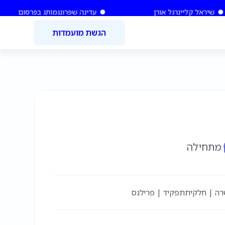
יראל קליינר
גל אורן
עדינה שפרונג
מותג בפרסום
הגשת מועמדות
מתחילה
רה | חלקית
תפקיד | פרילנס