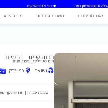
 גרינצוויג
עיתון במה
חני גלברט
אפיקים
ש
מאגר מועמדות
משרות פתוחות
מרכז הידע
חדוה שיינר
הדמיות
הום סטיילינג, עיצוב פנים
נשואה
בני ברק
סביבת עבודה | חרדית
היקף מש