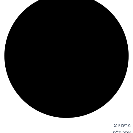
מרים יונג
אתר ת״ת