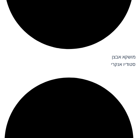
מושקא אבצן
סטודיו אנקרי