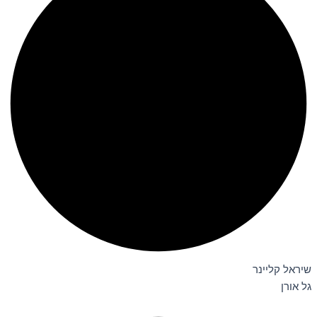
שיראל קליינר
גל אורן