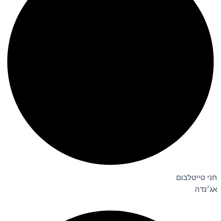
חני טייטלבום
אג׳נדה