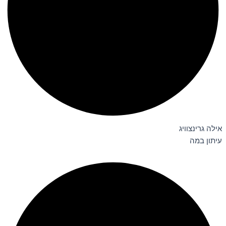
אילה גרינצוויג
עיתון במה