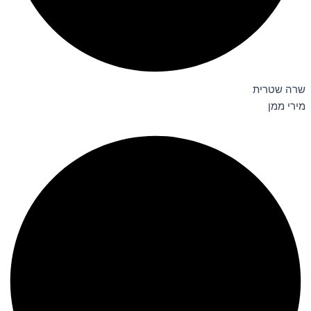
שרה שטרית
מירי ממן