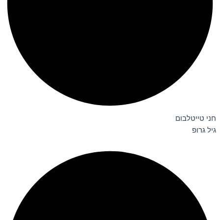
חני טייטלבום
גיל גרופ