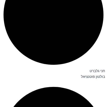
חני גלברט
בולטון פוטנציאל