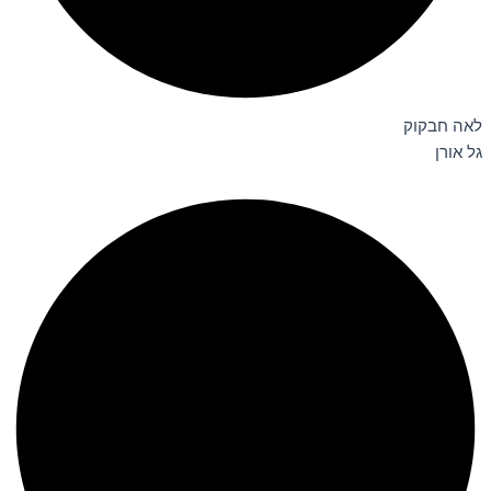
לאה חבקוק
גל אורן