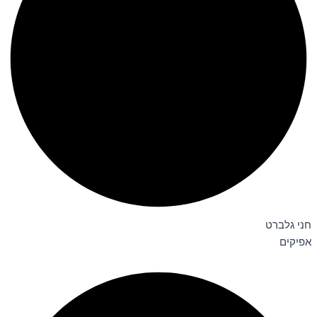
חני גלברט
אפיקים