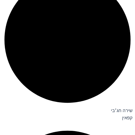
שירה חג׳בי
קפאין