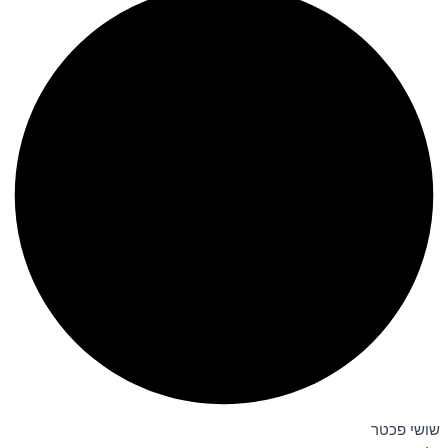
שושי פכטר