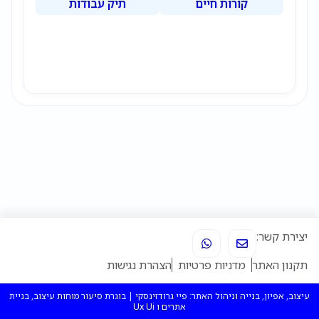
קורות חיים
תיק עבודות
מ
ח
כיש
יצי
אסט
אחר
תוכ
tor
W
E
יצירת קשר:
h
n
a
v
תקנון האתר
מדניות פרטיות
הצהרת נגישות
t
e
s
l
a
o
עיצוב, אפיון, בנייה וניהול האתר: פיי גרודזינסקי | בוגרת סיעור מוחות עיצוב, בניית
p
p
אתרים ו Ux Ui
p
e