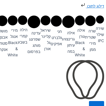
דילוג
דילוג לתוכן
לתוכן
שירה
הילה
אילה
שיראל
מירי
שרה
מושק
חני
אילה
עדינה
שילר
קמרי
גורן
קליינר
אנגל
שטרית
אבצן
גלברט
גרינצוויג
שפרונג
IPC
בשבע
Black
גל
Black
מירי
סטודי
אפיקים
עיתון
מותג
&
אורן
&
ממן
אנקרי
במה
בפרסום
White
White