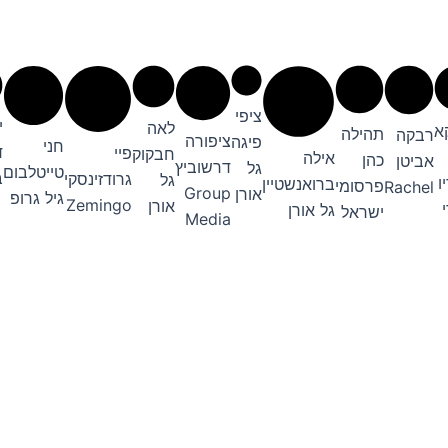
ציפי
י
לאה
א
תהילה
רבקה
ציפורה
פיגה
חני
ד
פיי
חבקוק
אילה
כהן
אביטן
דרשוביץ
גל
טייטלבום
ב
גרודזינסקי
גל
ו
ברואנשטיין
פרסומי
Rachel
Group
אורן
גיל גרופ
Zemingo
אורן
גל אורן
ישראל
Media