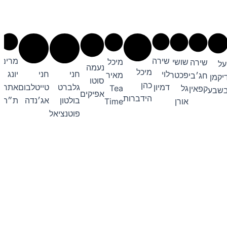
שירה
מרים
שושי
מיכל
שירה
על
נעמה
נ
מיכל
לוי
חני
חני
יונג
פכטר
מאיר
חג׳בי
יקמן
סוטו
ג
כהן
דמיון
גלברט
טייטלבום
אתר
גל
Tea
קפאין
שבע
אפיקים
מ
הידברות
בולטון
אג׳נדה
ת״ת
אורן
Time
פוטנציאל