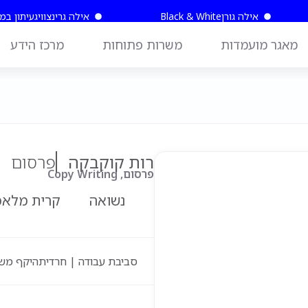
אילה גורן
Black & White
אילה גרינצוויג
עיתון במ
מאגר מועמדות
משרות פתוחות
מרכז הידע
רות קוקבקה
פרסום
פרסום, Copy Writing
נשואה
קרית מלאכ
סביבת עבודה | חרדית
היקף מש