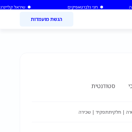
ה
חני גלברט
אפיקים
שיראל קליינר
גל
הגשת מועמדות
י
סטודנטית
רה | חלקית
תפקיד | שכירה