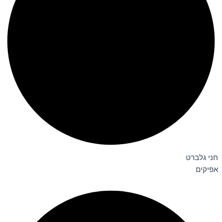
חני גלברט
אפיקים