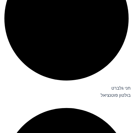
חני גלברט
בולטון פוטנציאל