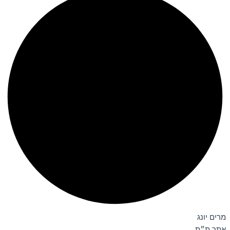
מרים יונג
אתר ת״ת