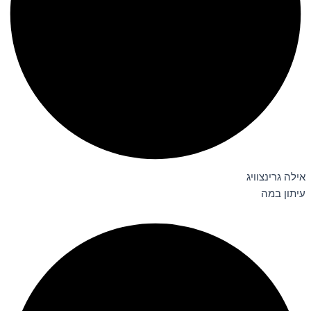
אילה גרינצוויג
עיתון במה