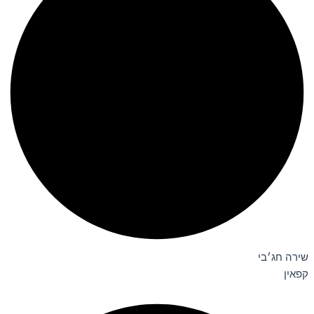
שירה חג׳בי
קפאין