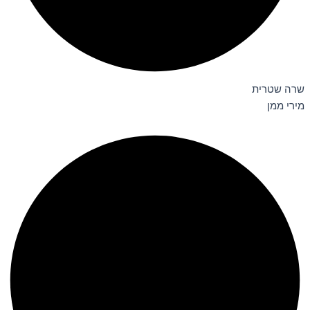
שרה שטרית
מירי ממן