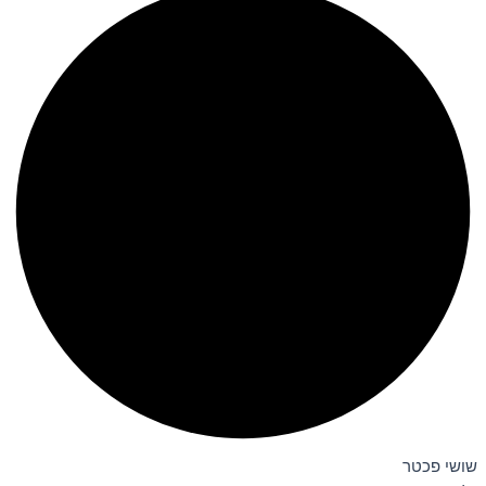
שושי פכטר