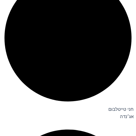
חני טייטלבום
אג׳נדה