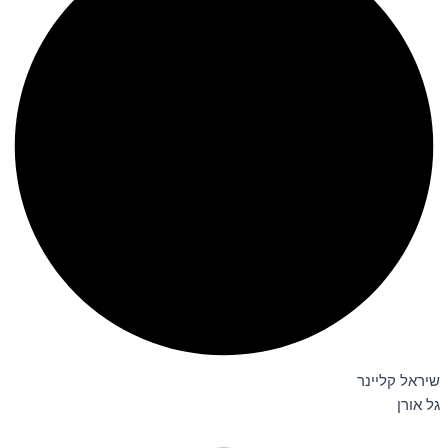
שיראל קליינר
גל אורן