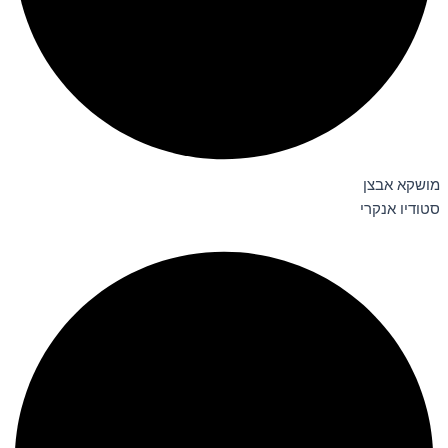
מושקא אבצן
סטודיו אנקרי