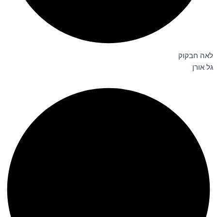
לאה חבקוק
גל אורן