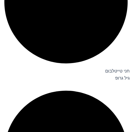
חני טייטלבום
גיל גרופ