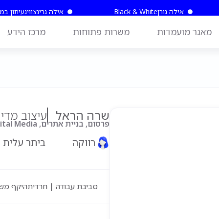
אילה גורן
Black & White
אילה גרינצוויג
עיתון במ
מאגר מועמדות
משרות פתוחות
מרכז הידע
שרה הראל
עיצוב מדי
פרסום, בניית אתרים, Ux Ui, Digital Media, צילום, עריכת וידיאו
ביתר עלית
רווקה
סביבת עבודה | חרדית
היקף מש