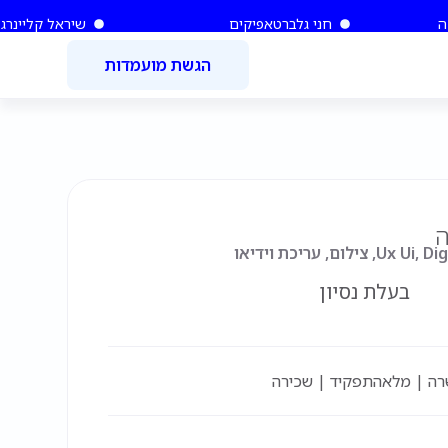
ה
חני גלברט
אפיקים
שיראל קליינר
גל
הגשת מועמדות
ה
בעלת נסיון
רה | מלאה
תפקיד | שכירה