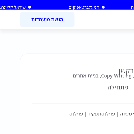
ה
חני גלברט
אפיקים
שיראל קליינר
גל
הגשת מועמדות
רקשן
ם
מתחילה
 משרה | פרילנס
תפקיד | פרילנס