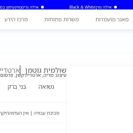
אילה גורן
Black & White
אילה גרינצוויג
עיתון במ
מאגר מועמדות
משרות פתוחות
מרכז הידע
שולמית גוטמן
ארטדיי
עיצוב מדיה, ארטדיירקשן, פרסום, Copy Writing, בניית אתרי
נשואה
בני ברק
סביבת עבודה | אין העדפה
היקף