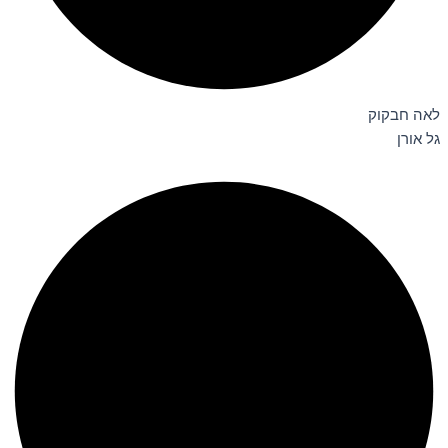
לאה חבקוק
גל אורן