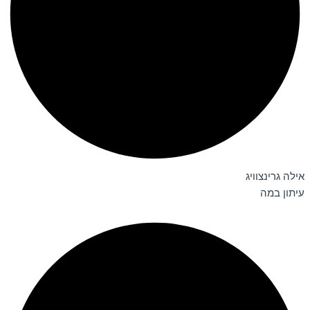
אילה גרינצוויג
עיתון במה