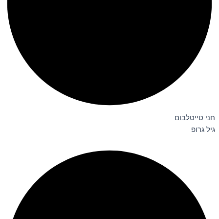
חני טייטלבום
גיל גרופ