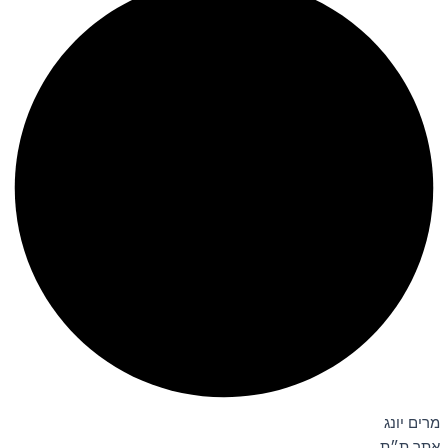
מרים יונג
אתר ת״ת