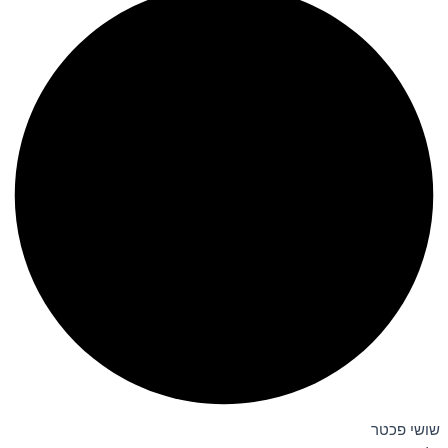
שושי פכטר