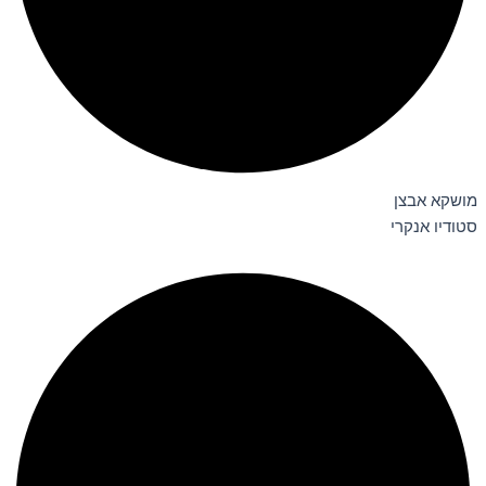
מושקא אבצן
סטודיו אנקרי