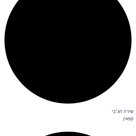
שירה חג׳בי
קפאין