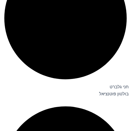
חני גלברט
בולטון פוטנציאל