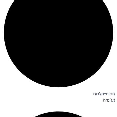
חני טייטלבום
אג׳נדה