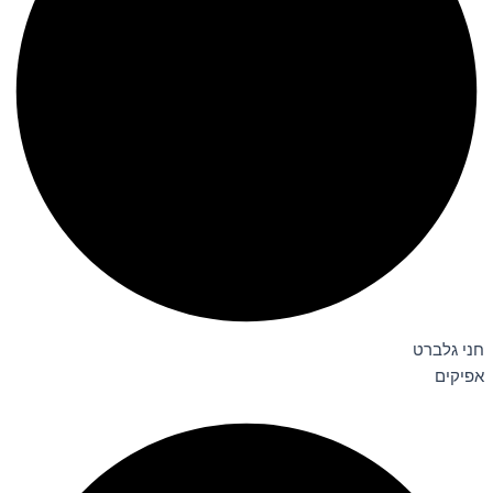
חני גלברט
אפיקים