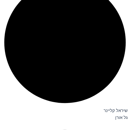
שיראל קליינר
גל אורן