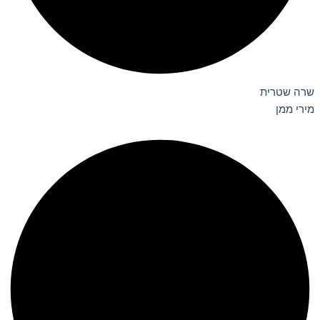
שרה שטרית
מירי ממן