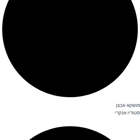
מושקא אבצן
סטודיו אנקרי