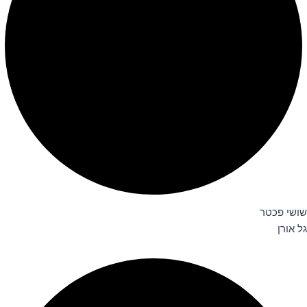
שושי פכטר
גל אורן