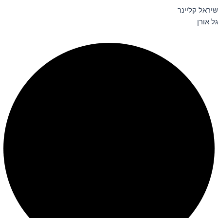
שיראל קליינר
גל אורן