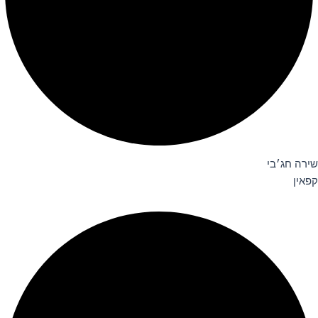
שירה חג׳בי
קפאין