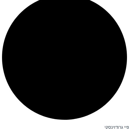
פיי גרודזינסקי