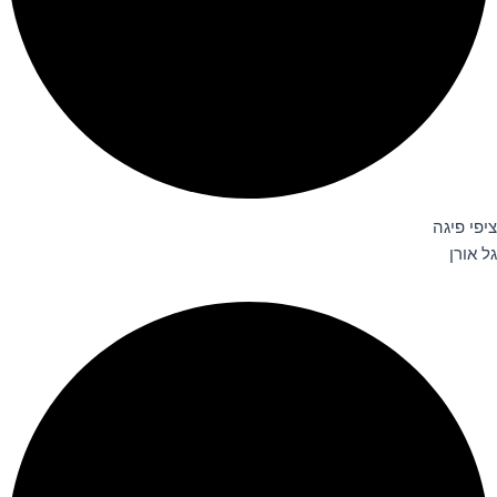
ציפי פיגה
גל אורן