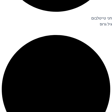
חני טייטלבום
גיל גרופ