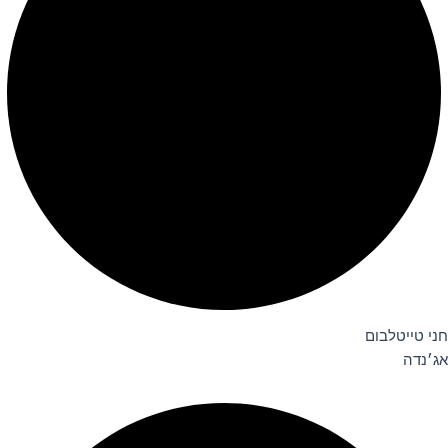
חני טייטלבום
אג׳נדה