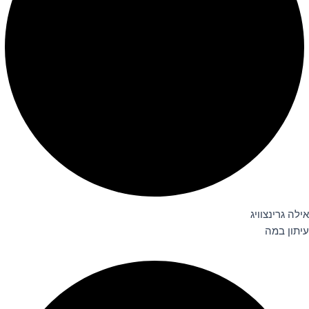
אילה גרינצוויג
עיתון במה