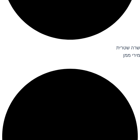
שרה שטרית
מירי ממן