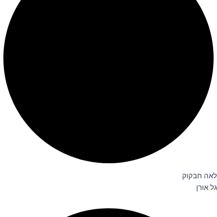
לאה חבקוק
גל אורן