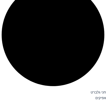
חני גלברט
אפיקים