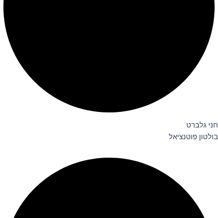
חני גלברט
בולטון פוטנציאל