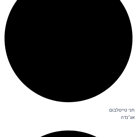
חני טייטלבום
אג׳נדה