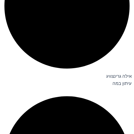
אילה גרינצוויג
עיתון במה