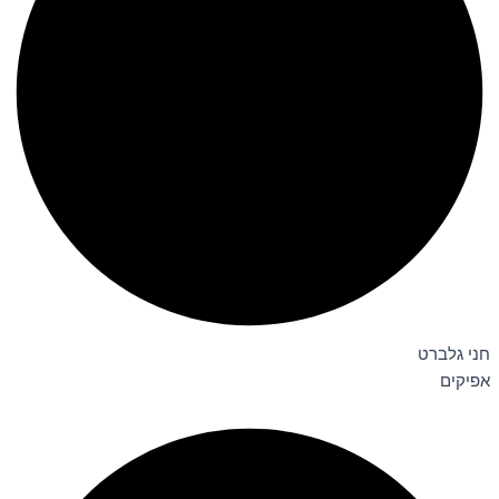
חני גלברט
אפיקים