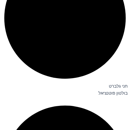
חני גלברט
בולטון פוטנציאל