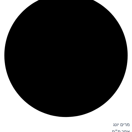
מרים יונג
אתר ת״ת