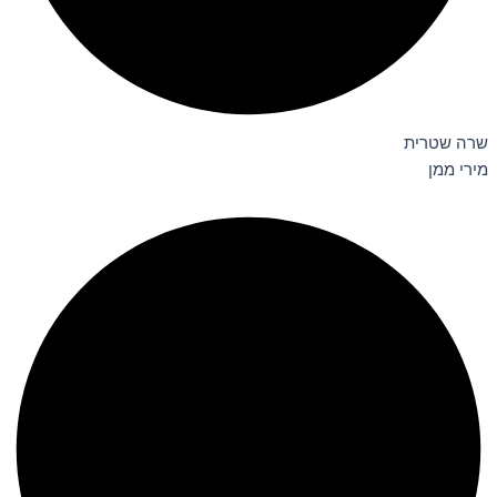
שרה שטרית
מירי ממן