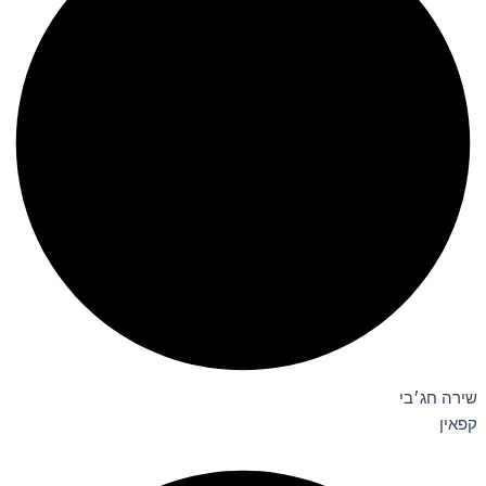
שירה חג׳בי
קפאין