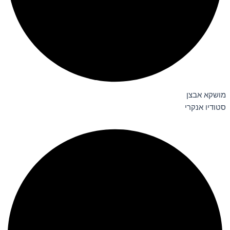
מושקא אבצן
סטודיו אנקרי