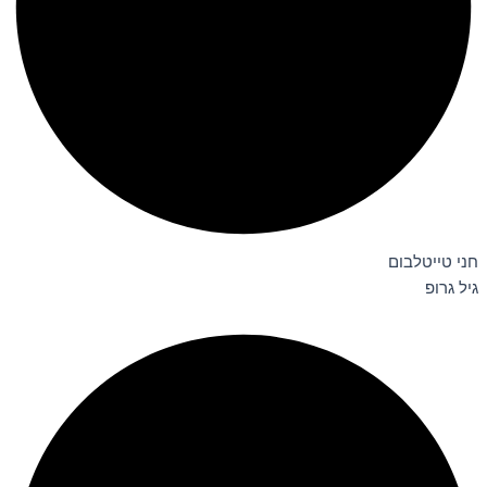
חני טייטלבום
גיל גרופ