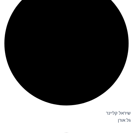
שיראל קליינר
גל אורן