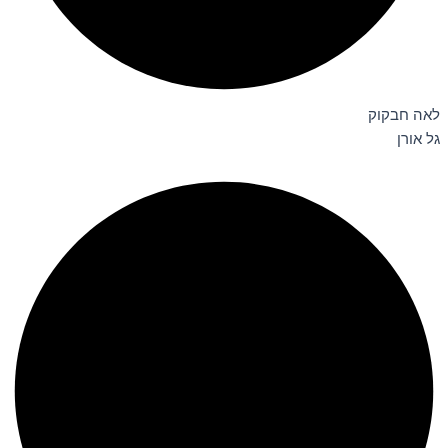
לאה חבקוק
גל אורן