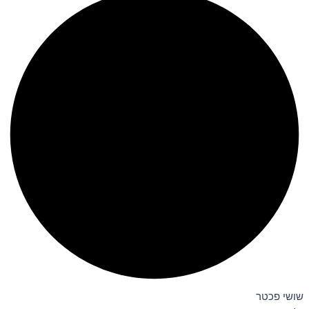
שושי פכטר