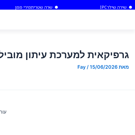
ילוג
Post
לתוכן
שירה שילר
IPC
שרה שטרית
מירי ממן
תוכן
navigation
גרפיקאית למערכת עיתון מוביל
מאת
15/06/2026
/
Fay
עור