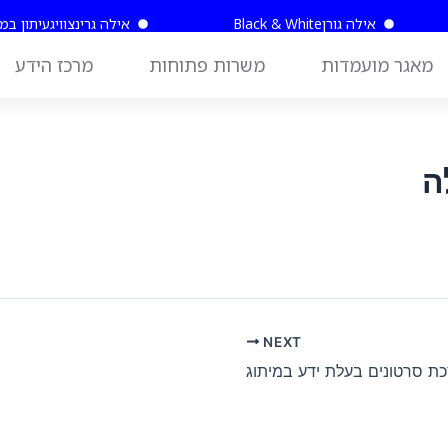
אילה גורן
Black & White
אילה גרינצוויג
עיתון במ
מאגר מועמדות
משרות פתוחות
מרכז הידע
ה
NEXT
כת סרטונים בעלת ידע במיתוג