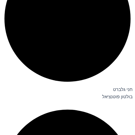
חני גלברט
בולטון פוטנציאל