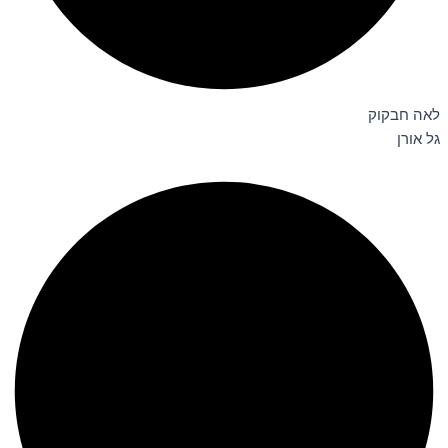
לאה חבקוק
גל אורן