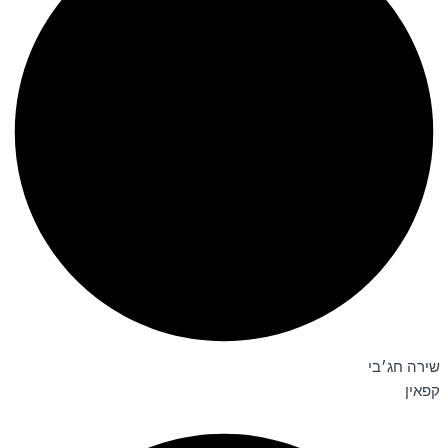
שירה חג׳בי
קפאין