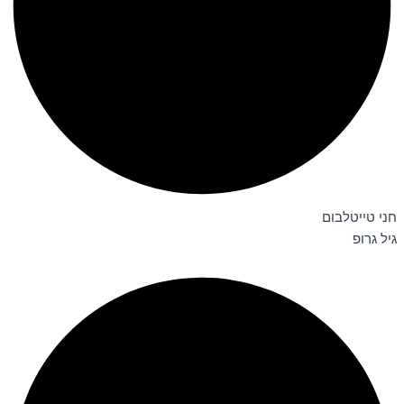
חני טייטלבום
גיל גרופ