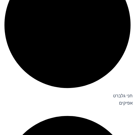
חני גלברט
אפיקים