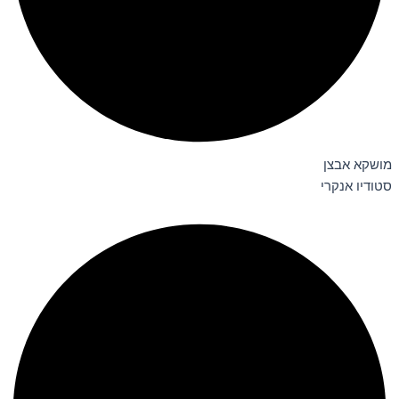
מושקא אבצן
סטודיו אנקרי