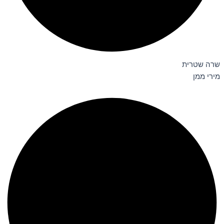
שרה שטרית
מירי ממן