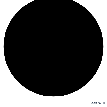
שושי פכטר