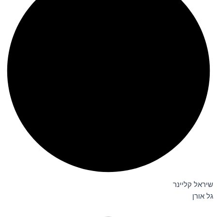
שיראל קליינר
גל אורן