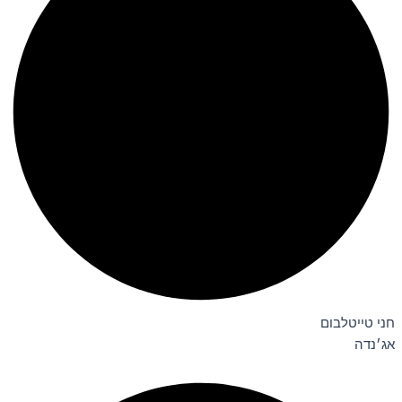
חני טייטלבום
אג׳נדה