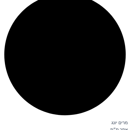
מרים יונג
אתר ת״ת