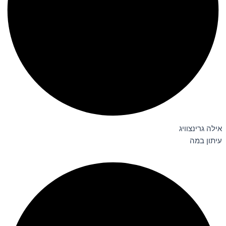
אילה גרינצוויג
עיתון במה