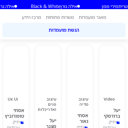
ילוג
לתוכן
ת
מירי ממן
אילה גורן
Black & White
אילה גרינצוו
תוכן
מאגר מועמדות
משרות פתוחות
מרכז הידע
הגשת מועמדות
Video
עיצוב
עיצוב
Ux Ui
מדיה
פנים
ואדריכלות
יעל
אסתי
אסתי
ברודסקי
טופורוביץ
יעל
נאור
תיק
תיק
מצגר
תיק
עבודות
עבודות