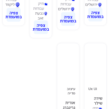
תיק
עבודות
ירושלים
ליקווד
עבודות
ירושלים
צפיה
צפיה
גבעת
במועמדת
במועמדת
צפיה
זאב
במועמדת
צפיה
במועמדת
Ux Ui
עיצוב
מדיה
שירה
אורית
שילר
גרינברג
תיק