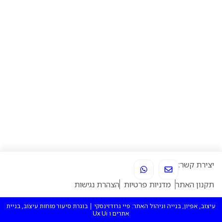
W
E
יצירת קשר:
h
n
a
v
תקנון האתר
מדניות פרטיות
הצהרת נגישות
t
e
s
l
a
o
עיצוב, אפיון, בנייה וניהול האתר: פיי גרודזינסקי | בוגרת סיעור מוחות עיצוב, בניית
p
p
אתרים ו Ux Ui
p
e