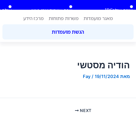
ילוג
Post
לתוכן
שירה שילר
IPC
שרה שטרית
מירי ממן
אילה ג
תוכן
navigation
מאגר מועמדות
משרות פתוחות
מרכז הידע
הגשת מועמדות
הודיה מסטשי
מאת
19/11/2024
/
Fay
NEXT